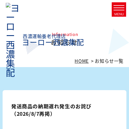
Skip
to
MENU
content
Information
西濃運輸養老代理店
ヨーロー西濃集配
お知らせ
HOME
お知らせ一覧
発送商品の納期遅れ発生のお詫び
（2026/8/7再掲）