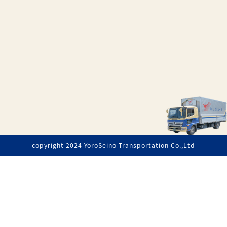
copyright 2024 YoroSeino Transportation Co.,Ltd