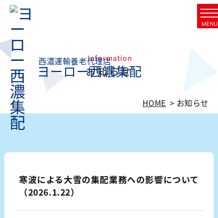
Skip
to
MENU
content
Information
西濃運輸養老代理店
ヨーロー西濃集配
お知らせ
HOME
お知らせ
寒波による大雪の集配業務への影響について
（2026.1.22）